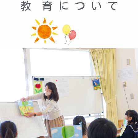
教 育 に つ い て